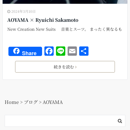
2024年3月10日
AOYAMA × Ryuichi Sakamoto
New Creation New Suits 音楽とスーツ。 まったく異なるも
F
Li
E
共
Share
a
n
m
有
c
e
ai
続きを読む
e
l
b
o
Home
>
ブログ
>
AOYAMA
o
k