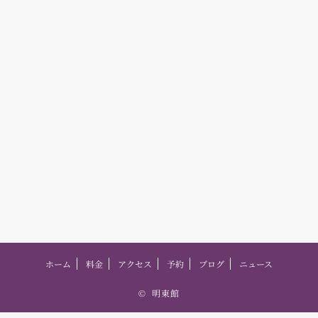
ホーム
料金
アクセス
予約
ブログ
ニュース
©
明東館