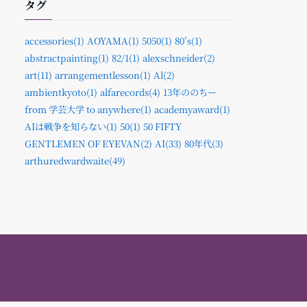
タグ
accessories(1)
AOYAMA(1)
5050(1)
80’s(1)
abstractpainting(1)
82/1(1)
alexschneider(2)
art(11)
arrangementlesson(1)
Al(2)
ambientkyoto(1)
alfarecords(4)
13年ののちー
from 学芸大学 to anywhere(1)
academyaward(1)
AIは戦争を知らない(1)
50(1)
50 FIFTY
GENTLEMEN OF EYEVAN(2)
AI(33)
80年代(3)
arthuredwardwaite(49)