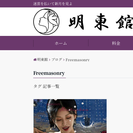
迷雲を払いて新月を見よ
ホーム
料金
明東館
ブログ
Freemasonry
Freemasonry
タグ 記事一覧