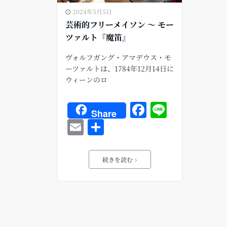
2024年5月5日
芸術的フリーメイソン 〜 モー
ツァルト『魔笛』
ヴォルフガング・アマデウス・モ
ーツァルトは、1784年12月14日に
ウィーンのロ
F
Li
Share
a
n
E
共
c
e
m
有
e
ai
続きを読む
b
l
o
o
k