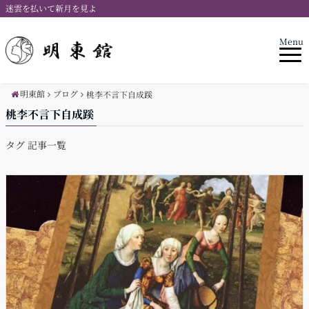
迷雲を払いて新月を見よ
Menu
明東館
ブログ
桃李不言下自成蹊
桃李不言下自成蹊
タグ 記事一覧