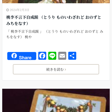
2024年2月3日
桃李不言下自成蹊 （とうり ものいわざれど おのずと
みちをなす）
「 桃李不言下自成蹊 」 （とうり ものいわざれど おのずと み
ちをなす） 桃や
F
Li
E
共
Share
a
n
m
有
c
e
ai
続きを読む
e
l
b
o
o
k