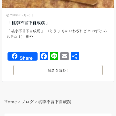
2018年12月26日
「 桃李不言下自成蹊 」
「 桃李不言下自成蹊 」 （とうり ものいわざれど おのずと み
ちをなす） 桃や
F
Li
E
共
Share
a
n
m
有
c
e
ai
続きを読む
e
l
b
o
Home
>
ブログ
>
桃李不言下自成蹊
o
k