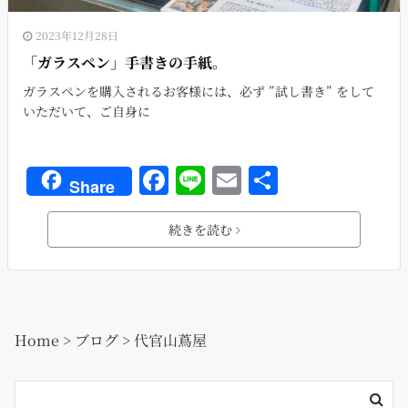
2023年12月28日
「ガラスペン」手書きの手紙。
ガラスペンを購入されるお客様には、必ず ”試し書き” をして
いただいて、ご自身に
F
Li
E
共
Share
a
n
m
有
c
e
ai
続きを読む
e
l
b
o
Home
>
ブログ
>
代官山蔦屋
o
k