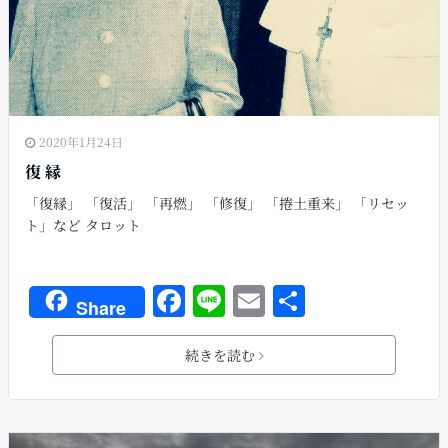
2020年1月24日
復 縁
「復縁」 「復活」 「再燃」 「修復」 「捲土重来」 「リセッ
ト」など タロット
F
Li
E
共
Share
a
n
m
有
c
e
ai
続きを読む
e
l
b