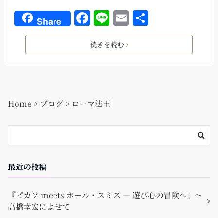
F
Li
E
共
Share
a
n
m
有
c
e
ai
続きを読む
e
l
b
o
Home
>
ブログ
>
ローマ法王
o
k
最近の投稿
『ピカソ meets ポール・スミス ― 遊び心の冒険へ』〜
高橋幸宏によせて