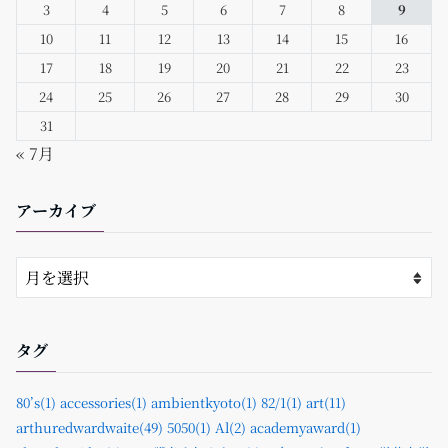
3
4
5
6
7
8
9
10
11
12
13
14
15
16
17
18
19
20
21
22
23
24
25
26
27
28
29
30
31
« 7月
アーカイブ
タグ
80’s(1)
accessories(1)
ambientkyoto(1)
82/1(1)
art(11)
arthuredwardwaite(49)
5050(1)
Al(2)
academyaward(1)