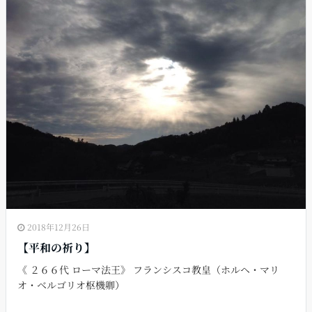
o
o
k
2018年12月26日
【平和の祈り】
《 ２６６代 ローマ法王》 フランシスコ教皇（ホルヘ・マリ
オ・ベルゴリオ枢機卿）