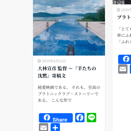
2020
プラト
「とて
単にふ
「ふれ
2020年4月11日
大林宣彦 監督 〜『羊たちの
沈黙』寄稿文
純愛映画である。 それも、至高の
l
プラトニックラブ・ストーリーで
ある。 こんな形で
F
Li
Share
a
n
E
共