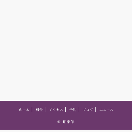
ホーム
料金
アクセス
予約
ブログ
ニュース
©
明東館