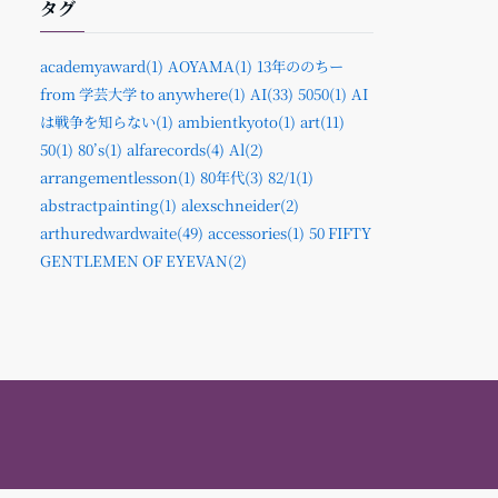
タグ
academyaward(1)
AOYAMA(1)
13年ののちー
from 学芸大学 to anywhere(1)
AI(33)
5050(1)
AI
は戦争を知らない(1)
ambientkyoto(1)
art(11)
50(1)
80’s(1)
alfarecords(4)
Al(2)
arrangementlesson(1)
80年代(3)
82/1(1)
abstractpainting(1)
alexschneider(2)
arthuredwardwaite(49)
accessories(1)
50 FIFTY
GENTLEMEN OF EYEVAN(2)