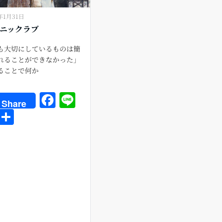
年1月31日
ニックラブ
も大切にしているものは簡
れることができなかった」
ることで何か
F
Li
Share
a
n
E
共
c
e
m
有
e
ai
b
o
o
k