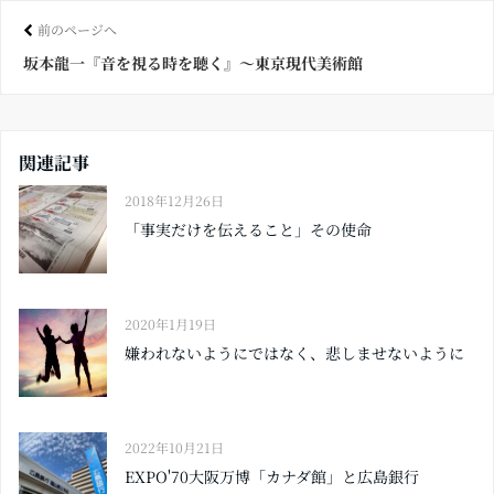
ok
前のページへ
坂本龍一『音を視る時を聴く』〜東京現代美術館
関連記事
2018年12月26日
「事実だけを伝えること」その使命
2020年1月19日
嫌われないようにではなく、悲しませないように
2022年10月21日
EXPO'70大阪万博「カナダ館」と広島銀行