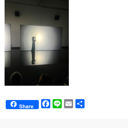
Fa
Li
E
共
Share
ce
ne
m
有
bo
ail