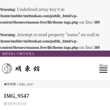
: Undefined array key 0 in
Warning
/home/mobler/meitoukan.com/public_html/wp-
on line
content/themes/emanon-free/lib/theme-tags.php
389
: Attempt to read property "name" on null in
Warning
/home/mobler/meitoukan.com/public_html/wp-
on line
content/themes/emanon-free/lib/theme-tags.php
389
迷雲を払いて新月を見よ
Menu
明東館
IMG_9547
IMG_9547
2025年1月25日