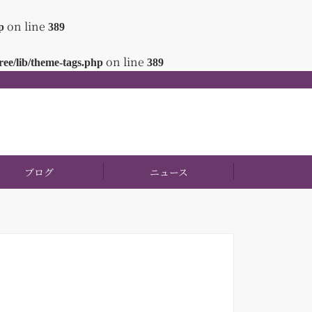
on line
p
389
on line
ee/lib/theme-tags.php
389
ブログ
ニュース