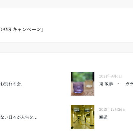
DAYS キャンペーン』
2021年9月6日
！お別れの会」
東 敬恭 〜 ガ
2018年12月26日
〜 何気ない日々が人生を...
邂逅