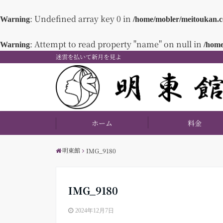
: Undefined array key 0 in
Warning
/home/mobler/meitoukan.c
: Attempt to read property "name" on null in
Warning
/home
迷雲を払いて新月を見よ
ホーム
料金
明東館
IMG_9180
IMG_9180
2024年12月7日