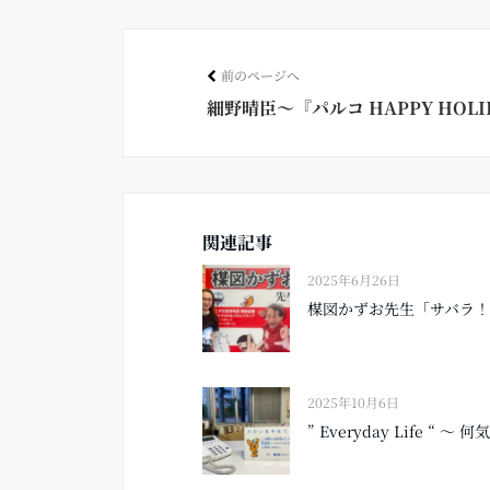
ok
前のページへ
細野晴臣〜『パルコ HAPPY HOLI
関連記事
2025年6月26日
楳図かずお先生「サバラ
2025年10月6日
” Everyday Life “ 