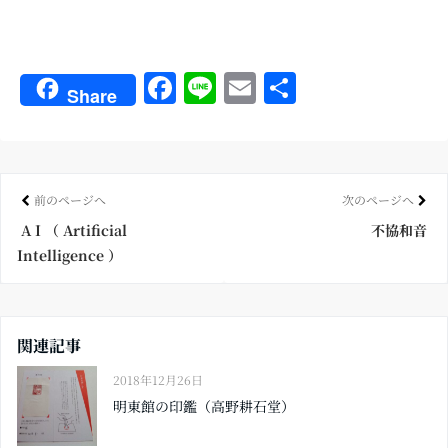
Fa
Li
E
共
Share
ce
ne
m
有
bo
ail
ok
前のページへ
次のページへ
A I （ Artificial
不協和音
Intelligence ）
関連記事
2018年12月26日
明東館の印鑑（高野耕石堂）