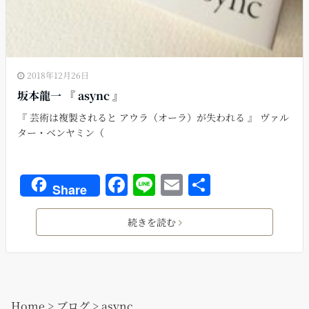
2018年12月26日
坂本龍一 『 async 』
『 芸術は複製されると アウラ（オーラ）が失われる 』 ヴァル
ター・ベンヤミン（
F
Li
E
共
Share
a
n
m
有
c
e
ai
続きを読む
e
l
b
o
Home
>
ブログ
>
async