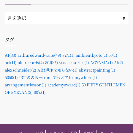
タグ
AI(33)
arthuredwardwaite(49)
82/1(1)
ambientkyoto(1)
50(1)
art(11)
alfarecords(4)
80年代(3)
accessories(1)
AOYAMA(1)
Al(2)
alexschneider(2)
AIは戦争を知らない(1)
abstractpainting(1)
5050(1)
13年ののちーfrom 学芸大学 to anywhere(1)
arrangementlesson(1)
academyaward(1)
50 FIFTY GENTLEMEN
OF EYEVAN(2)
80’s(1)
ホーム
料金
アクセス
予約
ブログ
ニュース