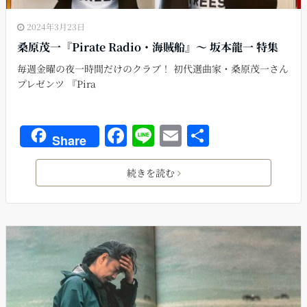
2024年3月23日
桑原茂一『Pirate Radio・海賊船』〜 坂本龍一 特集
毎週金曜の夜一時間だけのクラブ！ 初代選曲家・桑原茂一さん
プレゼンツ 『Pira
F
Li
E
共
Share
a
n
m
有
c
e
ai
続きを読む
e
l
b
o
o
k