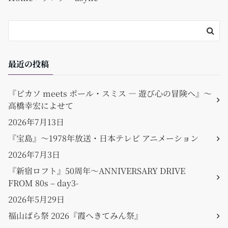
o
k
最近の投稿
『ピカソ meets ポール・スミス ― 遊び心の冒険へ』〜
高橋幸宏によせて
2026年7月13日
『宝島』〜1978年放送・日本テレビ アニメーション
2026年7月3日
『新宿ロフト』50周年〜ANNIVERSARY DRIVE
FROM 80s – day3-
2026年5月29日
福山ばら祭 2026『霞へきてみん祭』