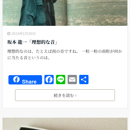
2024年1月20日
坂本 龍一「理想的な音」
理想的なのは、たとえば雨の音ですね。 一粒一粒の雨粒が何か
に当たる音というのは、
F
Li
E
共
Share
a
n
m
有
c
e
ai
続きを読む
e
l
b
o