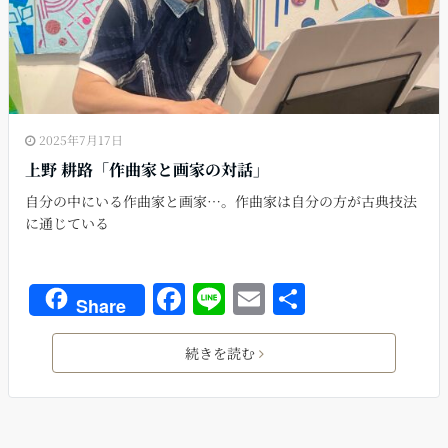
2025年7月17日
上野 耕路「作曲家と画家の対話」
自分の中にいる作曲家と画家…。作曲家は自分の方が古典技法
に通じている
F
Li
E
共
Share
a
n
m
有
c
e
ai
続きを読む
e
l
b