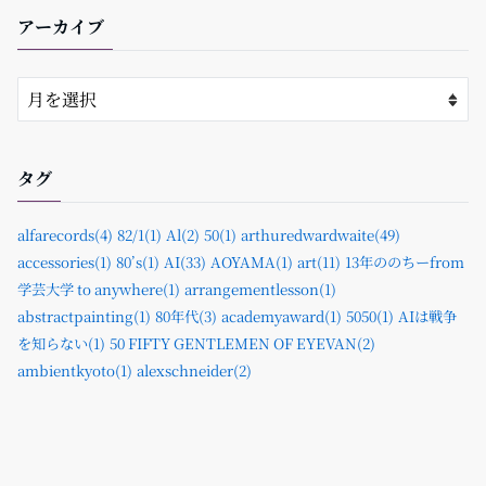
アーカイブ
タグ
alfarecords(4)
82/1(1)
Al(2)
50(1)
arthuredwardwaite(49)
accessories(1)
80’s(1)
AI(33)
AOYAMA(1)
art(11)
13年ののちーfrom
学芸大学 to anywhere(1)
arrangementlesson(1)
abstractpainting(1)
80年代(3)
academyaward(1)
5050(1)
AIは戦争
を知らない(1)
50 FIFTY GENTLEMEN OF EYEVAN(2)
ambientkyoto(1)
alexschneider(2)