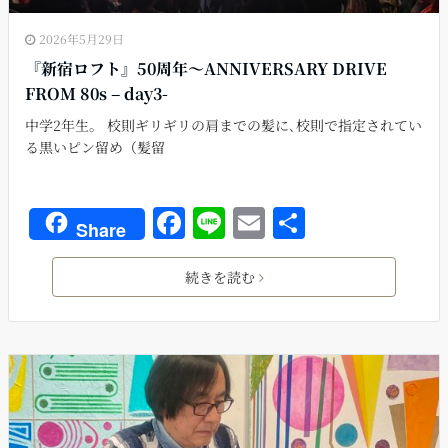
2026年5月29日
『新宿ロフト』50周年〜ANNIVERSARY DRIVE
FROM 80s – day3-
中学2年生。 校則ギリギリの肩までの髪に､校則で指定されてい
る黒いピン留め（髪留
F
Li
E
共
Share
a
n
m
有
c
e
ai
続きを読む
e
l
b
o
o
k