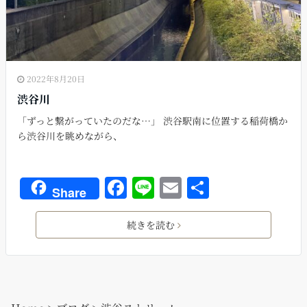
2022年8月20日
渋谷川
「ずっと繋がっていたのだな…」 渋谷駅南に位置する稲荷橋か
ら渋谷川を眺めながら、
F
Li
E
共
Share
a
n
m
有
c
e
ai
続きを読む
e
l
b
o