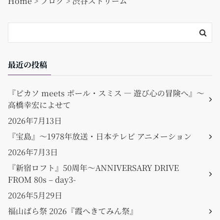
Home
>
ブログ
>
渋谷ストリーム
o
k
最近の投稿
『ピカソ meets ポール・スミス ― 遊び心の冒険へ』〜
高橋幸宏によせて
2026年7月13日
『宝島』〜1978年放送・日本テレビ アニメーション
2026年7月3日
『新宿ロフト』50周年〜ANNIVERSARY DRIVE
FROM 80s – day3-
2026年5月29日
福山ばら祭 2026『霞へきてみん祭』