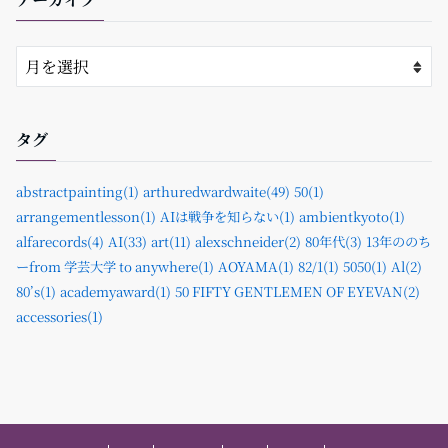
タグ
abstractpainting(1)
arthuredwardwaite(49)
50(1)
arrangementlesson(1)
AIは戦争を知らない(1)
ambientkyoto(1)
alfarecords(4)
AI(33)
art(11)
alexschneider(2)
80年代(3)
13年ののち
ーfrom 学芸大学 to anywhere(1)
AOYAMA(1)
82/1(1)
5050(1)
Al(2)
80’s(1)
academyaward(1)
50 FIFTY GENTLEMEN OF EYEVAN(2)
accessories(1)