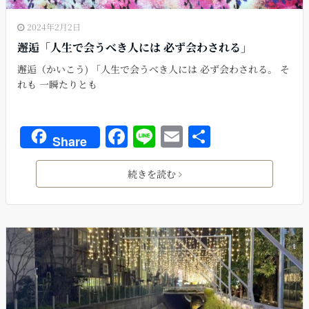
2024年2月2日
邂逅「人生で会うべき人には 必ず会わされる」
邂逅（かいこう) 「人生で会うべき人には 必ず会わされる。 そ
れも 一瞬たりとも
F
Li
E
共
Share
a
n
m
有
c
e
ai
続きを読む
e
l
b
o
o
k