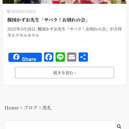
2025年6月26日
楳図かずお先生「サバラ！お別れの会」
2025年5月28日､楳図かずお先生「サバラ！お別れの会」が吉祥
寺エクセルホテル
F
Li
E
共
Share
a
n
m
有
c
e
ai
続きを読む
e
l
b
o
Home
>
ブログ
>
洗礼
o
k