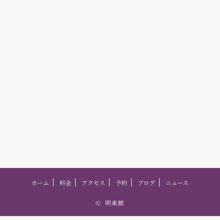
ホーム
料金
アクセス
予約
ブログ
ニュース
©
明東館