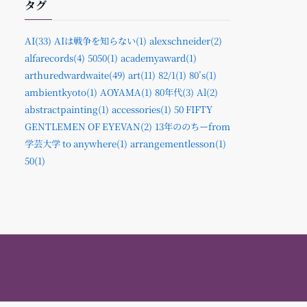
タグ
AI(33)
AIは戦争を知らない(1)
alexschneider(2)
alfarecords(4)
5050(1)
academyaward(1)
arthuredwardwaite(49)
art(11)
82/1(1)
80’s(1)
ambientkyoto(1)
AOYAMA(1)
80年代(3)
Al(2)
abstractpainting(1)
accessories(1)
50 FIFTY
GENTLEMEN OF EYEVAN(2)
13年ののちーfrom
学芸大学 to anywhere(1)
arrangementlesson(1)
50(1)