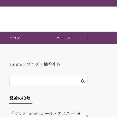
ブログ
ニュース
Home
>
ブログ
>
柚希礼音
最近の投稿
『ピカソ meets ポール・スミス ― 遊