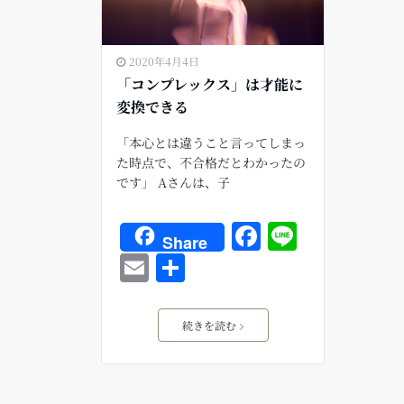
2020年4月4日
「コンプレックス」は才能に
変換できる
「本心とは違うこと言ってしまっ
た時点で、不合格だとわかったの
です」 Aさんは、子
F
Li
Share
a
n
E
共
c
e
m
有
e
ai
続きを読む
b
l
o