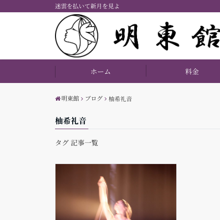
迷雲を払いて新月を見よ
ホーム
料金
明東館
ブログ
柚希礼音
柚希礼音
タグ 記事一覧