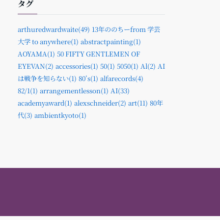
タグ
arthuredwardwaite(49)
13年ののちーfrom 学芸
大学 to anywhere(1)
abstractpainting(1)
AOYAMA(1)
50 FIFTY GENTLEMEN OF
EYEVAN(2)
accessories(1)
50(1)
5050(1)
Al(2)
AI
は戦争を知らない(1)
80’s(1)
alfarecords(4)
82/1(1)
arrangementlesson(1)
AI(33)
academyaward(1)
alexschneider(2)
art(11)
80年
代(3)
ambientkyoto(1)