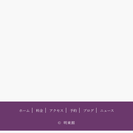
ホーム
料金
アクセス
予約
ブログ
ニュース
©
明東館