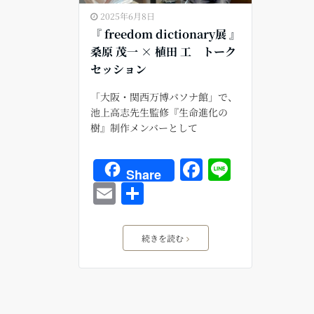
2025年6月8日
『 freedom dictionary展 』
桑原 茂一 × 植田 工 トーク
セッション
「大阪・関西万博パソナ館」で、
池上高志先生監修『生命進化の
樹』制作メンバーとして
F
Li
Share
a
n
E
共
c
e
m
有
e
ai
続きを読む
b
l
o
o