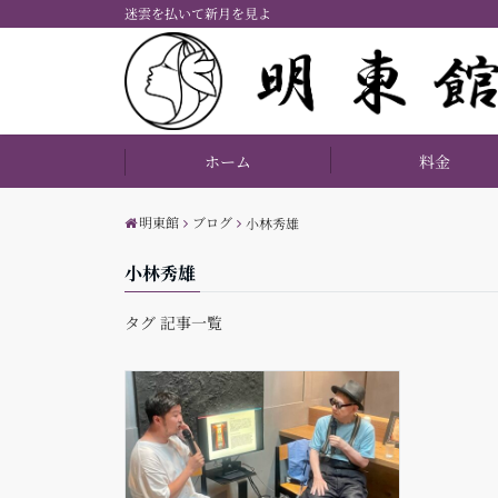
迷雲を払いて新月を見よ
ホーム
料金
明東館
ブログ
小林秀雄
小林秀雄
タグ 記事一覧