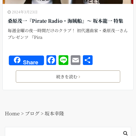
2024年3月23日
桑原茂一『Pirate Radio・海賊船』〜 坂本龍一 特集
毎週金曜の夜一時間だけのクラブ！ 初代選曲家・桑原茂一さん
プレゼンツ 『Pira
F
Li
E
共
Share
a
n
m
有
c
e
ai
続きを読む
e
l
b
o
Home
>
ブログ
>
坂本幸隆
o
k