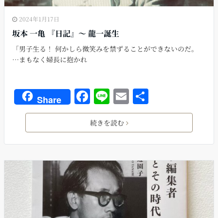
2024年1月17日
坂本 一亀 『日記』〜 龍一誕生
「男子生る！ 何かしら微笑みを禁ずることができないのだ。
…まもなく婦長に抱かれ
F
Li
E
共
Share
a
n
m
有
c
e
ai
続きを読む
e
l
b
o
o
k