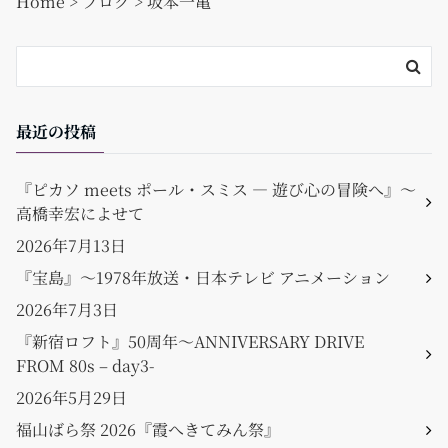
Home
>
ブログ
>
坂本一亀
o
k
最近の投稿
『ピカソ meets ポール・スミス ― 遊び心の冒険へ』〜
高橋幸宏によせて
2026年7月13日
『宝島』〜1978年放送・日本テレビ アニメーション
2026年7月3日
『新宿ロフト』50周年〜ANNIVERSARY DRIVE
FROM 80s – day3-
2026年5月29日
福山ばら祭 2026『霞へきてみん祭』