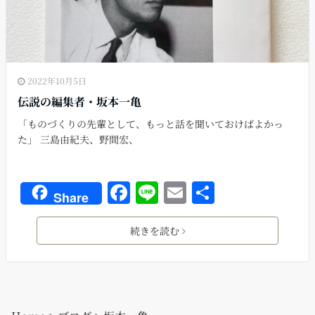
2022年10月5日
伝説の編集者・坂本一亀
「ものづくりの先輩として、もっと話を聞いておけばよかっ
た」 三島由紀夫、野間宏、
F
Li
E
共
Share
a
n
m
有
c
e
ai
続きを読む
e
l
b
o