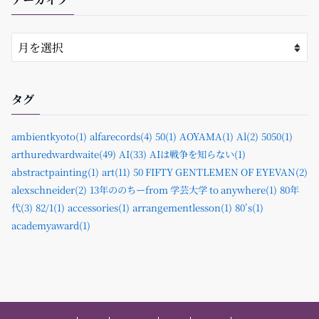
タグ
ambientkyoto(1)
alfarecords(4)
50(1)
AOYAMA(1)
Al(2)
5050(1)
arthuredwardwaite(49)
AI(33)
AIは戦争を知らない(1)
abstractpainting(1)
art(11)
50 FIFTY GENTLEMEN OF EYEVAN(2)
alexschneider(2)
13年ののちーfrom 学芸大学 to anywhere(1)
80年
代(3)
82/1(1)
accessories(1)
arrangementlesson(1)
80’s(1)
academyaward(1)