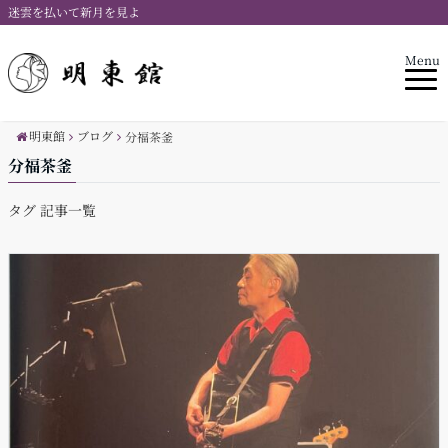
迷雲を払いて新月を見よ
Menu
明東館
ブログ
分福茶釜
分福茶釜
タグ 記事一覧