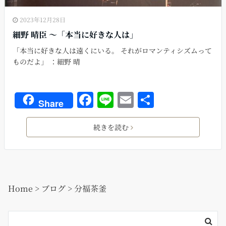
2023年12月28日
細野 晴臣 〜「本当に好きな人は」
「本当に好きな人は遠くにいる。 それがロマンティシズムって
ものだよ」 ：細野 晴
F
Li
E
共
Share
a
n
m
有
c
e
ai
続きを読む
e
l
b
o
Home
>
ブログ
>
分福茶釜
o
k