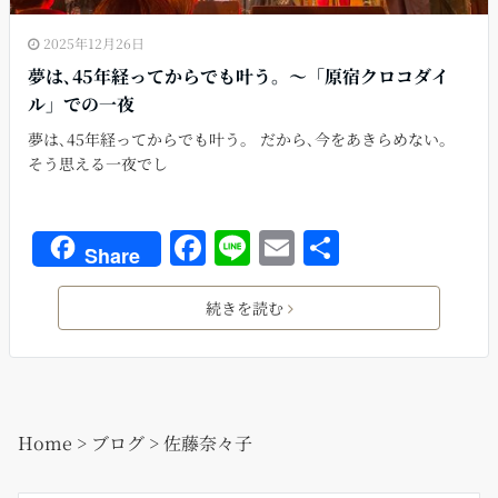
2025年12月26日
夢は､45年経ってからでも叶う。〜「原宿クロコダイ
ル」での一夜
夢は､45年経ってからでも叶う。 だから､今をあきらめない。
そう思える一夜でし
F
Li
E
共
Share
a
n
m
有
c
e
ai
続きを読む
e
l
b
o
Home
>
ブログ
>
佐藤奈々子
o
k