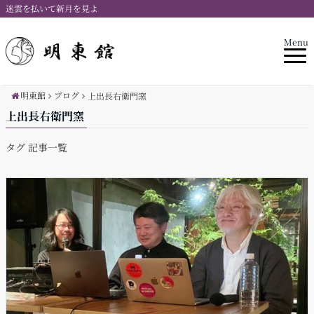
迷雲を払いて新月を見よ
Menu
明東館
ブログ
上出長右衛門窯
上出長右衛門窯
タグ 記事一覧