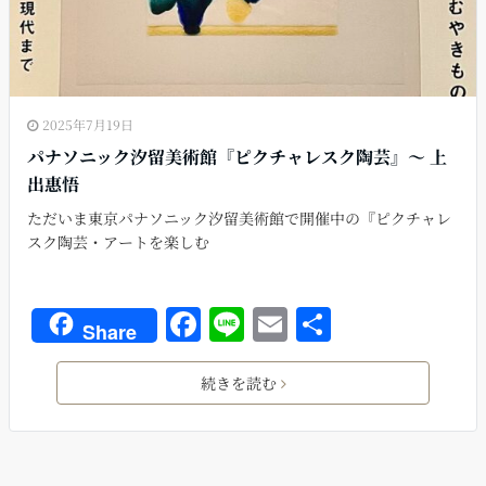
2025年7月19日
パナソニック汐留美術館『ピクチャレスク陶芸』〜 上
出惠悟
ただいま東京パナソニック汐留美術館で開催中の『ピクチャレ
スク陶芸・アートを楽しむ
F
Li
E
共
Share
a
n
m
有
c
e
ai
続きを読む
e
l
b