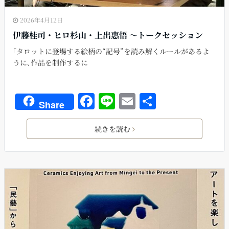
2026年4月12日
伊藤桂司・ヒロ杉山・上出惠悟 〜トークセッション
｢タロットに登場する絵柄の“記号”を読み解くルールがあるよ
うに､作品を制作するに
F
Li
E
共
Share
a
n
m
有
c
e
ai
続きを読む
e
l
b
o
o
k