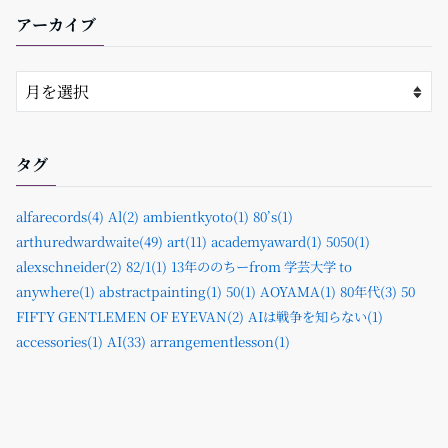
アーカイブ
タグ
alfarecords(4)
Al(2)
ambientkyoto(1)
80’s(1)
arthuredwardwaite(49)
art(11)
academyaward(1)
5050(1)
alexschneider(2)
82/1(1)
13年ののちーfrom 学芸大学 to
anywhere(1)
abstractpainting(1)
50(1)
AOYAMA(1)
80年代(3)
50
FIFTY GENTLEMEN OF EYEVAN(2)
AIは戦争を知らない(1)
accessories(1)
AI(33)
arrangementlesson(1)