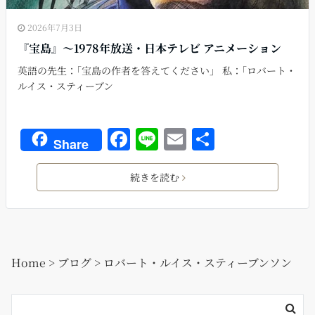
2026年7月3日
『宝島』〜1978年放送・日本テレビ アニメーション
英語の先生：｢宝島の作者を答えてください」 私：｢ロバート・
ルイス・スティーブン
F
Li
E
共
Share
a
n
m
有
c
e
ai
続きを読む
e
l
b
o
Home
>
ブログ
>
ロバート・ルイス・スティーブンソン
o
k