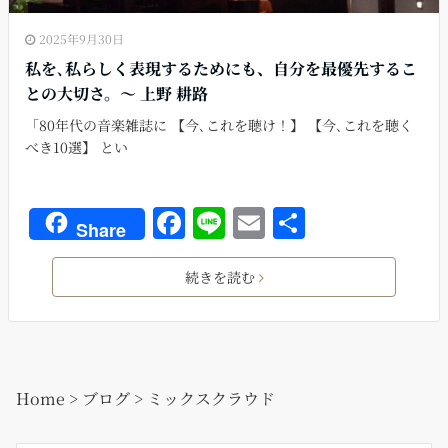
2025年9月30日
私を､私らしく表現するためにも、自分を最優先するこ
との大切さ。〜 上野 耕路
「80年代の音楽雑誌に 【今､これを聴け！】 【今､これを聴く
べき10選】 とい
F
Li
E
共
Share
a
n
m
有
c
e
ai
続きを読む
e
l
b
o
Home
>
ブログ
>
ミックスクラウド
o
k