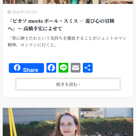
2026年7月13日
『ピカソ meets ポール・スミス ― 遊び心の冒険
へ』〜 高橋幸宏によせて
「常に紳士たれという気持ちを徹底することがジェントルマン
精神。ロンドンに行くと、
F
Li
E
共
Share
a
n
m
有
c
e
ai
続きを読む
e
l
b
o
o
k