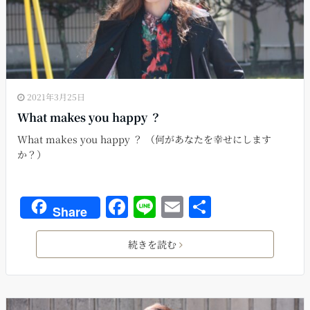
2021年3月25日
What makes you happy ？
What makes you happy ？ （何があなたを幸せにします
か？）
F
Li
E
共
Share
a
n
m
有
c
e
ai
続きを読む
e
l
b