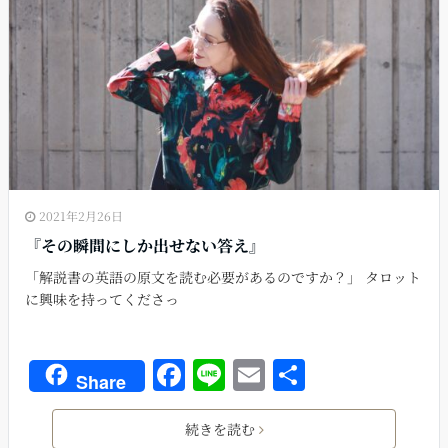
o
o
k
2021年2月26日
『その瞬間にしか出せない答え』
「解説書の英語の原文を読む必要があるのですか？」 タロット
に興味を持ってくださっ
F
Li
E
共
Share
a
n
m
有
c
e
ai
続きを読む