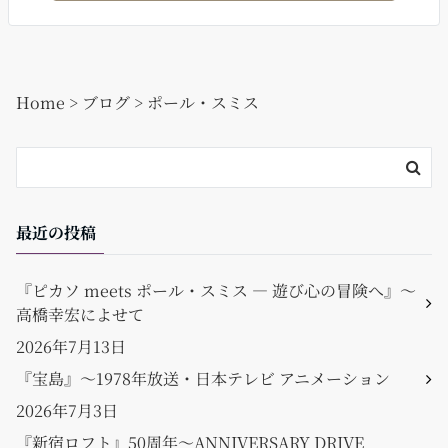
e
l
b
o
Home
>
ブログ
>
ポール・スミス
o
k
最近の投稿
『ピカソ meets ポール・スミス ― 遊び心の冒険へ』〜
高橋幸宏によせて
2026年7月13日
『宝島』〜1978年放送・日本テレビ アニメーション
2026年7月3日
『新宿ロフト』50周年〜ANNIVERSARY DRIVE