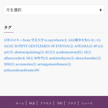
タグ
13年ののちーfrom 学芸大学 to anywhere(1)
AIは戦争を知らない(1)
AI(33)
50 FIFTY GENTLEMEN OF EYEVAN(2)
AOYAMA(1)
80’s(1)
art(11)
abstractpainting(1)
82/1(1)
academyaward(1)
Al(2)
alfarecords(4)
50(1)
80年代(3)
ambientkyoto(1)
alexschneider(2)
5050(1)
accessories(1)
arrangementlesson(1)
arthuredwardwaite(49)
ホーム
料金
アクセス
予約
ブログ
ニュース