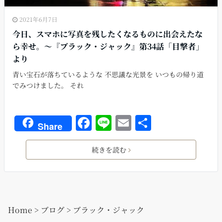
2021年6月7日
今日、スマホに写真を残したくなるものに出会えたな
ら幸せ。〜『ブラック・ジャック』第34話「目撃者」
より
青い宝石が落ちているような 不思議な光景を いつもの帰り道
でみつけました。 それ
F
Li
E
共
Share
a
n
m
有
c
e
ai
続きを読む
e
l
b
o
Home
>
ブログ
>
ブラック・ジャック
o