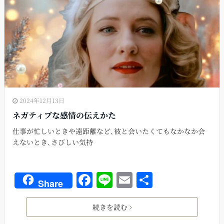
o
k
2024年12月13日
ネガティブな感情の伝えかた
仕事が忙しいときや遠距離など､彼と会いたくてもなかなか会
えないとき､さびしい気持
F
Li
E
共
Share
a
n
m
有
c
e
ai
続きを読む