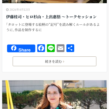
2026年4月12日
伊藤桂司・ヒロ杉山・上出惠悟 〜トークセッション
｢タロットに登場する絵柄の“記号”を読み解くルールがあるよ
うに､作品を制作するに
F
Li
E
共
Share
a
n
m
有
c
e
ai
続きを読む
e
l
b
o
o
k