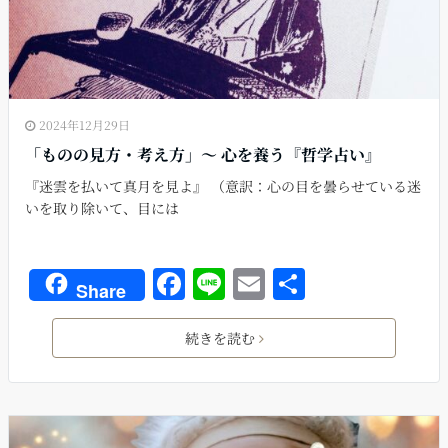
2024年12月29日
「ものの見方・考え方」〜 心を養う『哲学占い』
『迷雲を払いて真月を見よ』 （意訳：心の目を曇らせている迷
いを取り除いて、目には
F
Li
E
共
Share
a
n
m
有
c
e
ai
続きを読む
e
l
b
o