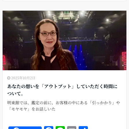
e
l
b
o
o
k
2025年10月2日
あなたの想いを「アウトプット」していただく時間に
ついて。
明東館では、鑑定の前に、お客様の中にある「引っかかり」や
「モヤモヤ」をお話しいた