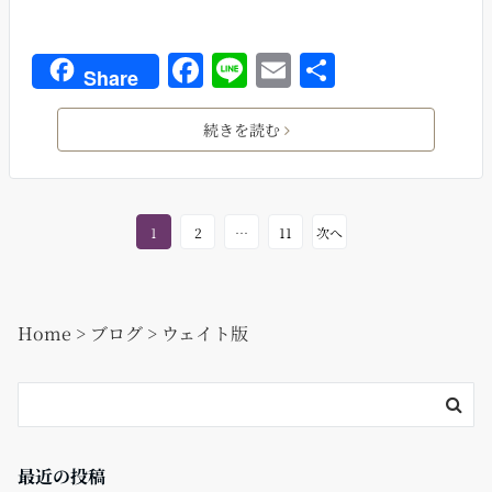
F
Li
E
共
Share
a
n
m
有
c
e
ai
続きを読む
e
l
b
o
1
2
…
11
次へ
o
k
Home
>
ブログ
>
ウェイト版
最近の投稿