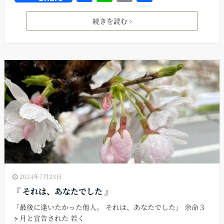
a
n
m
有
c
e
ai
続きを読む
e
l
b
o
o
k
2024年7月23日
『 それは、あなたでした 』
「最後に逢いたかった他人。 それは、あなたでした」 余命３
ヶ月と宣告された 若く