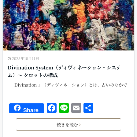
o
k
2025年10月11日
Divination System（ディヴィネーション・システ
ム）〜 タロットの構成
「Divination 」（ディヴィネーション）とは、占いのなかで
F
Li
E
共
Share
a
n
m
有
c
e
ai
続きを読む