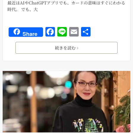
最近はAIやChatGPTアプリでも、カードの意味はすぐにわかる
時代。 でも、大
F
Li
E
共
Share
a
n
m
有
c
e
ai
続きを読む
e
l
b
o
o
k