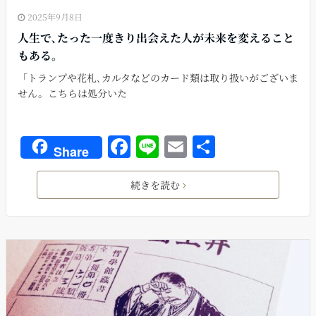
2025年9月8日
人生で､たった一度きり出会えた人が未来を変えること
もある。
「トランプや花札､カルタなどのカード類は取り扱いがございま
せん。こちらは処分いた
F
Li
E
共
Share
a
n
m
有
c
e
ai
続きを読む
e
l
b
o
o
k