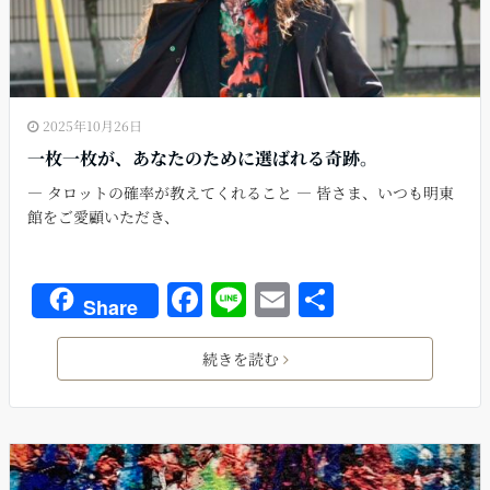
2025年10月26日
一枚一枚が、あなたのために選ばれる奇跡。
― タロットの確率が教えてくれること ― 皆さま、いつも明東
館をご愛顧いただき、
F
Li
E
共
Share
a
n
m
有
c
e
ai
続きを読む
e
l
b
o