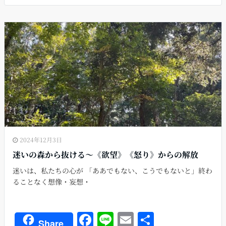
e
l
b
o
o
k
2024年12月3日
迷いの森から抜ける〜《欲望》《怒り》からの解放
迷いは、私たちの心が 「ああでもない、こうでもないと」終わ
ることなく想像・妄想・
F
Li
E
共
Share