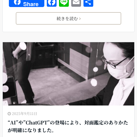
F
Li
E
共
Share
a
n
m
有
c
e
ai
続きを読む
e
l
b
o
o
k
2025年9月11日
“AI”や”ChatGPT”の登場により、対面鑑定のありかた
が明確になりました。