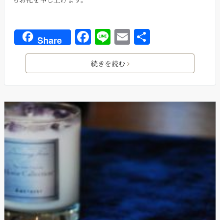
F
Li
E
共
Share
a
n
m
有
c
e
ai
続きを読む
e
l
b
o
o
k