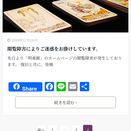
2018年12月26日
閲覧障害によりご迷惑をお掛けしています。
先日より「明東館」のホームページの閲覧障害が発生しており
ます。 復旧と共に、皆様
F
Li
E
共
Share
a
n
m
有
c
e
ai
続きを読む
e
l
b
前へ
1
…
3
4