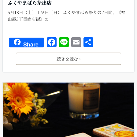
ふくやまばら祭出店
5月18日（土）１９日（日） ふくやまばら祭りの2日間、《福
山霞3丁目商店街》の
F
Li
E
共
Share
a
n
m
有
c
e
ai
続きを読む
e
l
b
o
o
k