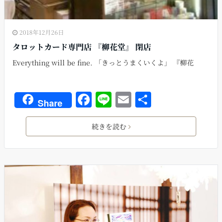
2018年12月26日
タロットカード専門店 『柳花堂』 閉店
Everything will be fine. 「きっとうまくいくよ」 『柳花
F
Li
E
共
Share
a
n
m
有
c
e
ai
続きを読む
e
l
b
o
o
k