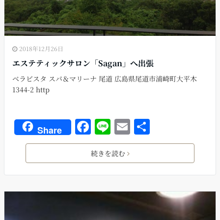
2018年12月26日
エステティックサロン「Sagan」へ出張
ベラビスタ スパ＆マリーナ 尾道 広島県尾道市浦崎町大平木
1344-2 http
F
Li
E
共
Share
a
n
m
有
c
e
ai
続きを読む
e
l
b
o