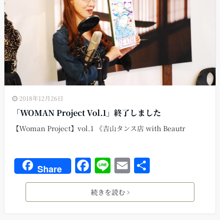
2018年12月26日
「WOMAN Project Vol.1」終了しました
【Woman Project】vol.1 《吉山タンス店 with Beautr
F
Li
E
共
Share
a
n
m
有
c
e
ai
続きを読む
e
l