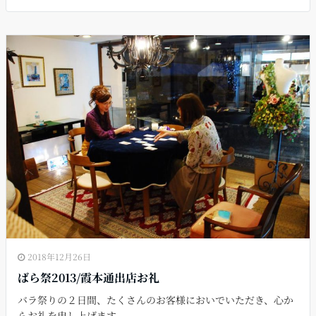
e
l
b
o
o
k
2018年12月26日
ばら祭2013/霞本通出店お礼
バラ祭りの２日間、たくさんのお客様においでいただき、心か
らお礼を申し上げます。