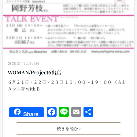
2018年12月26日
WOMAN/Project6出店
６月２１日・２２日・２３日 １０：００〜１９：００ 《吉山
タンス店 with B
F
Li
E
共
Share
a
n
m
有
c
e
ai
続きを読む