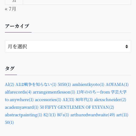
31
« 7月
アーカイブ
タグ
Al(2)
AIは戦争を知らない(1)
5050(1)
ambientkyoto(1)
AOYAMA(1)
alfarecords(4)
arrangementlesson(1)
13年ののちーfrom 学芸大学
to anywhere(1)
accessories(1)
AI(33)
80年代(3)
alexschneider(2)
academyaward(1)
50 FIFTY GENTLEMEN OF EYEVAN(2)
abstractpainting(1)
82/1(1)
80’s(1)
arthuredwardwaite(49)
art(11)
50(1)