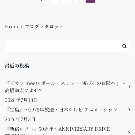
o
o
k
Home
>
ブログ
>
タロット
最近の投稿
『ピカソ meets ポール・スミス ― 遊び心の冒険へ』〜
高橋幸宏によせて
2026年7月13日
『宝島』〜1978年放送・日本テレビ アニメーション
2026年7月3日
『新宿ロフト』50周年〜ANNIVERSARY DRIVE