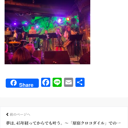
Fa
Li
E
共
Share
ce
ne
m
有
bo
ail
ok
前のページへ
夢は､45年経ってからでも叶う。〜「原宿クロコダイル」での一