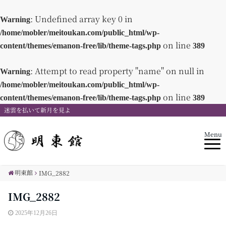
: Undefined array key 0 in
Warning
/home/mobler/meitoukan.com/public_html/wp-
on line
content/themes/emanon-free/lib/theme-tags.php
389
: Attempt to read property "name" on null in
Warning
/home/mobler/meitoukan.com/public_html/wp-
on line
content/themes/emanon-free/lib/theme-tags.php
389
迷雲を払いて新月を見よ
Menu
明東館
IMG_2882
IMG_2882
2025年12月26日