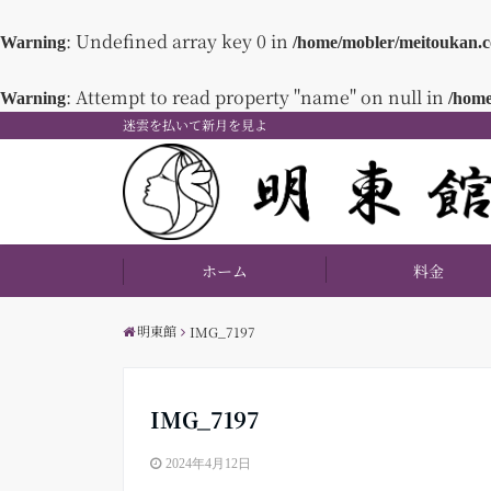
: Undefined array key 0 in
Warning
/home/mobler/meitoukan.c
: Attempt to read property "name" on null in
Warning
/home
迷雲を払いて新月を見よ
ホーム
料金
明東館
IMG_7197
IMG_7197
2024年4月12日