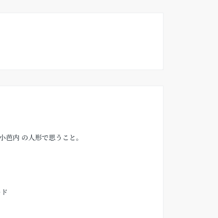
小芭内 の人形で思うこと。
ード