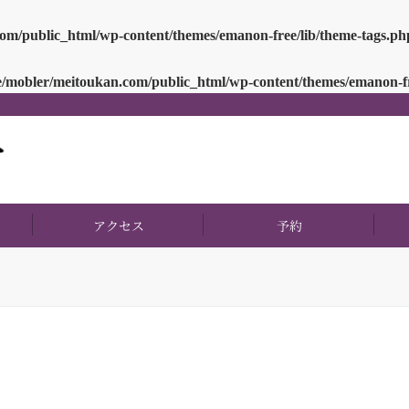
om/public_html/wp-content/themes/emanon-free/lib/theme-tags.ph
/mobler/meitoukan.com/public_html/wp-content/themes/emanon-fr
アクセス
予約