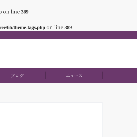
on line
p
389
on line
ee/lib/theme-tags.php
389
ブログ
ニュース