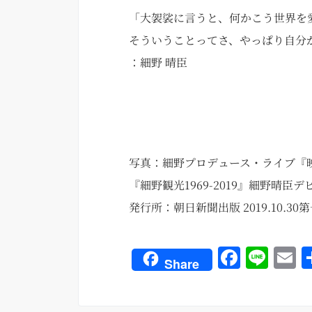
「大袈裟に言うと、何かこう世界を
そういうことってさ、やっぱり自分
：細野 晴臣
写真：細野プロデュース・ライブ『
『細野観光
1969-2019
』
細野晴臣デ
発行所：朝日新聞出版
2019.10.30
第
Fa
Li
E
Share
ce
ne
bo
ai