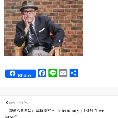
Fa
Li
E
共
Share
ce
ne
m
有
bo
ail
ok
前のページへ
「親愛なる君に」 高橋幸宏 〜『dictionary 』131号 “love
letter”