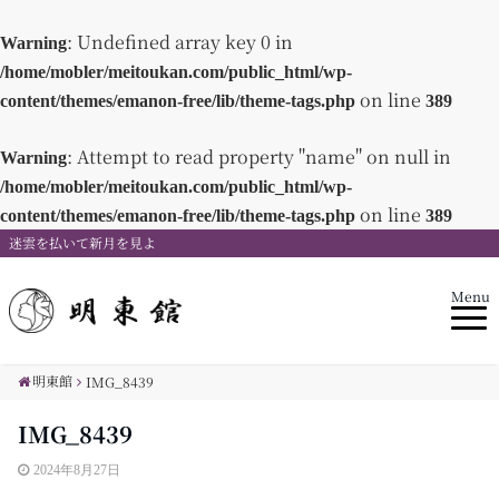
: Undefined array key 0 in
Warning
/home/mobler/meitoukan.com/public_html/wp-
on line
content/themes/emanon-free/lib/theme-tags.php
389
: Attempt to read property "name" on null in
Warning
/home/mobler/meitoukan.com/public_html/wp-
on line
content/themes/emanon-free/lib/theme-tags.php
389
迷雲を払いて新月を見よ
Menu
明東館
IMG_8439
IMG_8439
2024年8月27日