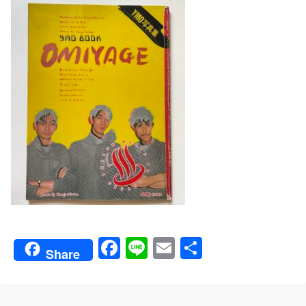
Fa
Li
E
共
Share
ce
ne
m
有
bo
ail