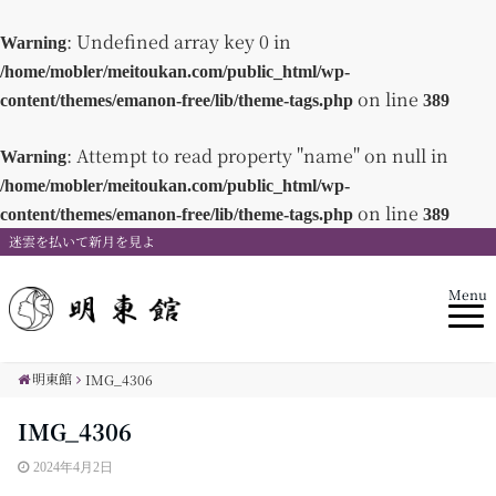
: Undefined array key 0 in
Warning
/home/mobler/meitoukan.com/public_html/wp-
on line
content/themes/emanon-free/lib/theme-tags.php
389
: Attempt to read property "name" on null in
Warning
/home/mobler/meitoukan.com/public_html/wp-
on line
content/themes/emanon-free/lib/theme-tags.php
389
迷雲を払いて新月を見よ
Menu
明東館
IMG_4306
IMG_4306
2024年4月2日