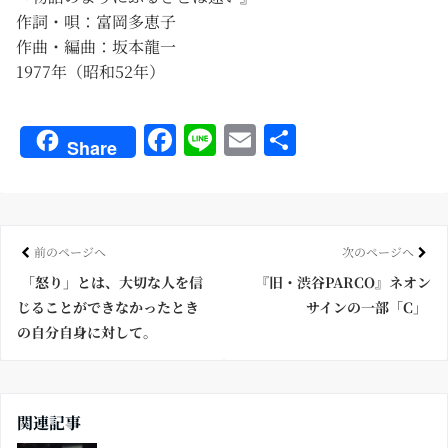
作詞・唄：富岡多恵子
作曲・編曲：坂本龍一
1977年（昭和52年）
Fa
Li
E
共
Share
ce
ne
m
有
bo
ail
ok
前のページへ
次のページへ
「怒り」とは、大切な人を信
『旧・渋谷PARCO』ネオン
じることができなかったとき
サインの一部「C」
の自分自身に対して。
関連記事