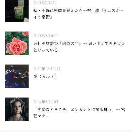
2021年7月8日
続・不倫に疑問を覚えたら〜村上龍『テニスボー
イの憂鬱』
2021年9月16日
五社英雄監督『肉体の門』〜 思い出が生きる支え
となっている
2022年12月29日
業（カルマ）
2024年3月20日
「劣勢なときこそ、エレガントに振る舞う」〜 宮
廷マナー