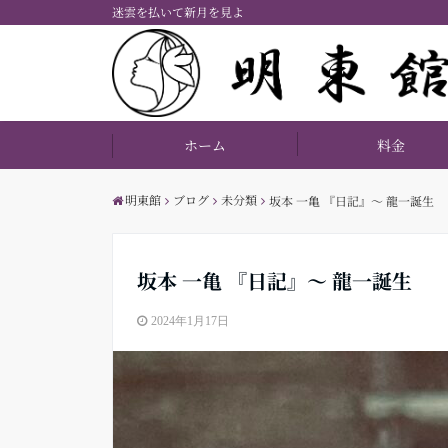
迷雲を払いて新月を見よ
ホーム
料金
明東館
ブログ
未分類
坂本 一亀 『日記』〜 龍一誕生
坂本 一亀 『日記』〜 龍一誕生
2024年1月17日