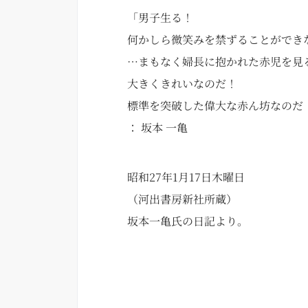
「男子生る！
何かしら微笑みを禁ずることができ
…
まもなく婦長に抱かれた赤児を見
大きくきれいなのだ！
標準を突破した偉大な赤ん坊なのだ
：
坂本
一亀
昭和
27
年
1
月
17
日木曜日
（河出書房新社所蔵）
坂本一亀氏の日記より。