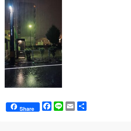
Fa
Li
E
共
Share
ce
ne
m
有
bo
ail