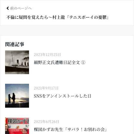
ok
前のページへ
不倫に疑問を覚えたら〜村上龍『テニスボーイの憂鬱』
関連記事
2023年12月25日
細野正文氏遭難日記全文 ①
2021年9月17日
SNSをアンインストールした日
2025年6月26日
楳図かずお先生「サバラ！お別れの会」