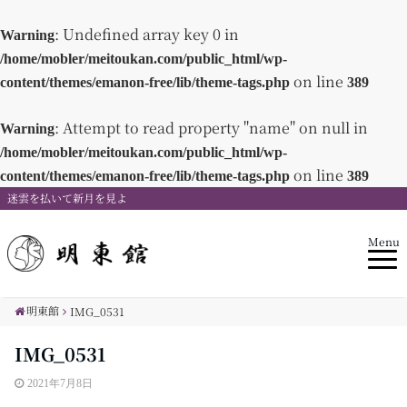
: Undefined array key 0 in
Warning
/home/mobler/meitoukan.com/public_html/wp-
on line
content/themes/emanon-free/lib/theme-tags.php
389
: Attempt to read property "name" on null in
Warning
/home/mobler/meitoukan.com/public_html/wp-
on line
content/themes/emanon-free/lib/theme-tags.php
389
迷雲を払いて新月を見よ
Menu
明東館
IMG_0531
IMG_0531
2021年7月8日