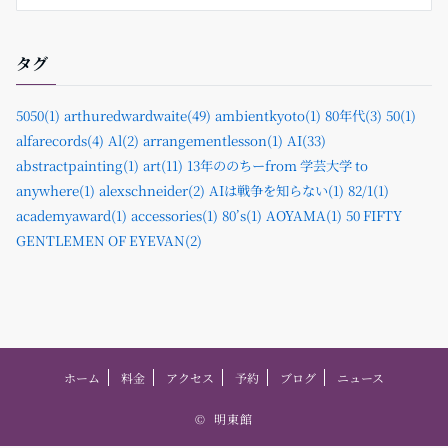
タグ
5050(1)
arthuredwardwaite(49)
ambientkyoto(1)
80年代(3)
50(1)
alfarecords(4)
Al(2)
arrangementlesson(1)
AI(33)
abstractpainting(1)
art(11)
13年ののちーfrom 学芸大学 to
anywhere(1)
alexschneider(2)
AIは戦争を知らない(1)
82/1(1)
academyaward(1)
accessories(1)
80’s(1)
AOYAMA(1)
50 FIFTY
GENTLEMEN OF EYEVAN(2)
ホーム
料金
アクセス
予約
ブログ
ニュース
©
明東館