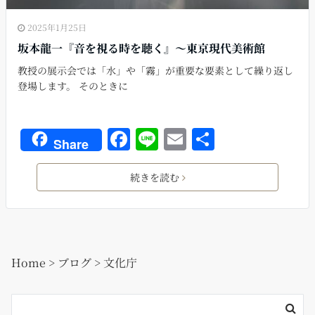
2025年1月25日
坂本龍一『音を視る時を聴く』〜東京現代美術館
教授の展示会では「水」や「霧」が重要な要素として繰り返し
登場します。 そのときに
F
Li
E
共
Share
a
n
m
有
c
e
ai
続きを読む
e
l
b
o
Home
>
ブログ
>
文化庁
o
k